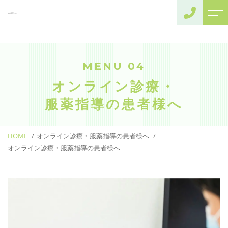
トップページ
よくある質問
当薬局について
アクセス
MENU 04
事業内容
ブログ
オンライン診療・
当薬局からのお
訪問診療病院様へ
服薬指導の
患者様へ
知らせ
介護施設様へ
（施設居宅案内）
HOME
オンライン診療・服薬指導の患者様へ
介護者様へ
オンライン診療・服薬指導の患者様へ
（個人在宅案内）
オンライン診療・服
薬指導の患者様へ
一般患者様へ