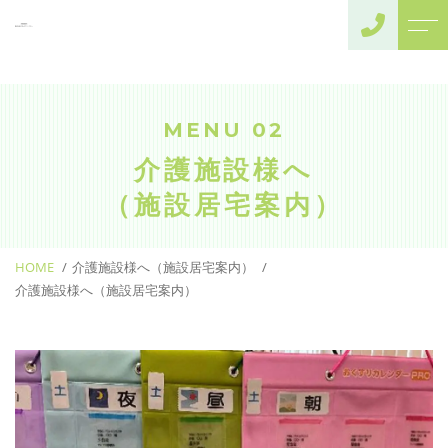
トップページ
よくある質問
当薬局について
アクセス
MENU 02
事業内容
ブログ
介護施設様へ
当薬局からのお
訪問診療病院様へ
（施設居宅案内）
知らせ
介護施設様へ
（施設居宅案内）
HOME
介護施設様へ（施設居宅案内）
介護者様へ
介護施設様へ（施設居宅案内）
（個人在宅案内）
オンライン診療・服
薬指導の患者様へ
一般患者様へ