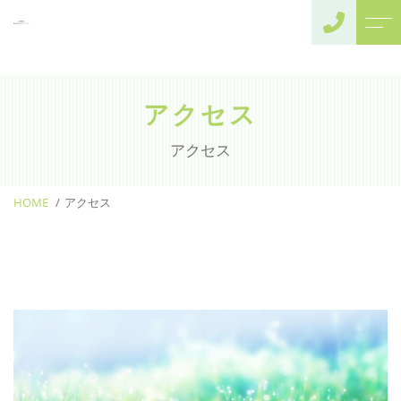
トップページ
よくある質問
当薬局について
アクセス
アクセス
事業内容
ブログ
アクセス
当薬局からのお
訪問診療病院様へ
知らせ
HOME
介護施設様へ
アクセス
（施設居宅案内）
介護者様へ
（個人在宅案内）
オンライン診療・服
薬指導の患者様へ
一般患者様へ