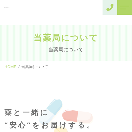
トップページ
よくある質問
当薬局について
アクセス
当薬局について
事業内容
ブログ
当薬局について
当薬局からのお
訪問診療病院様へ
知らせ
HOME
介護施設様へ
当薬局について
（施設居宅案内）
介護者様へ
（個人在宅案内）
オンライン診療・服
薬と一緒に
薬指導の患者様へ
“安心”をお届けする。
一般患者様へ